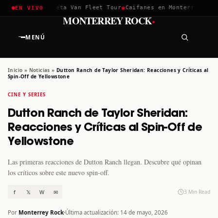
✱
✱
hella 2026
Greta Van Fleet Tour
Caifanes en Monterrey · 12 D
EN VIVO
·
MONTERREY ROCK
MENÚ
Inicio
»
Noticias
»
Dutton Ranch de Taylor Sheridan: Reacciones y Críticas al
Spin-Off de Yellowstone
CINE Y SERIES
Dutton Ranch de Taylor Sheridan:
Reacciones y Críticas al Spin-Off de
Yellowstone
Las primeras reacciones de Dutton Ranch llegan. Descubre qué opinan
los críticos sobre este nuevo spin-off.
f
𝕏
W
✉
3 Min Read
Por
Monterrey Rock
Última actualización: 14 de mayo, 2026