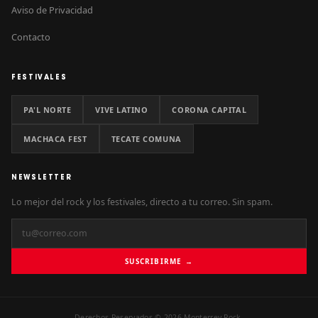
Aviso de Privacidad
Contacto
FESTIVALES
PA'L NORTE
VIVE LATINO
CORONA CAPITAL
MACHACA FEST
TECATE COMUNA
NEWSLETTER
Lo mejor del rock y los festivales, directo a tu correo. Sin spam.
SUSCRIBIRME →
Derechos Reservados © 2026 Monterrey Rock.