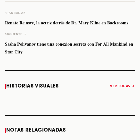
← ANTERIOR
Renate Reinsve, la actriz detrás de Dr. Mary Kline en Backrooms
SIGUIENTE →
Sasha Polivanov tiene una conexión secreta con For All Mankind en
Star City
Caifanes regresa
Fallece Felipe
The Strokes
Karol 
HISTORIAS VISUALES
VER TODAS →
a Monterrey el
Staiti, guitarrista
anuncia “Reality
conqu
próximo 12 de
de Los Enanitos
Awaits The World
Coach
diciembre
Verdes, a los 64
2026”
años
STORY
STORY
STORY
STOR
NOTAS RELACIONADAS