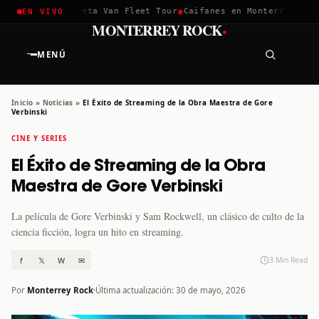
✱
✱
hella 2026
Greta Van Fleet Tour
Caifanes en Monterrey · 12 D
EN VIVO
·
MONTERREY ROCK
MENÚ
Inicio
»
Noticias
»
El Éxito de Streaming de la Obra Maestra de Gore
Verbinski
CINE Y SERIES
El Éxito de Streaming de la Obra
Maestra de Gore Verbinski
La película de Gore Verbinski y Sam Rockwell, un clásico de culto de la
ciencia ficción, logra un hito en streaming.
f
𝕏
W
✉
3 Min Read
Por
Monterrey Rock
Última actualización: 30 de mayo, 2026