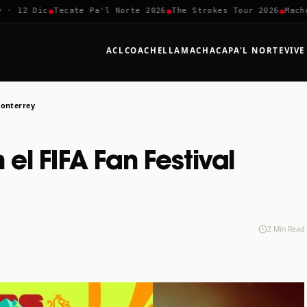
✱
✱
✱
2 Dic
Tecate Pa'l Norte 2026
The Strokes Tour 2026
Machaca F
ACL
COACHELLA
MACHACA
PA'L NORTE
VIVE
Monterrey
el FIFA Fan Festival
2 Min Read