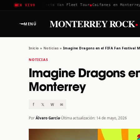
✱
✱
oachella 2026
Greta Van Fleet Tour
Caifanes en Monterrey · 1
EN VIVO
·
MONTERREY ROCK
MENÚ
Inicio
»
Noticias
»
Imagine Dragons en el FIFA Fan Festival 
NOTICIAS
Imagine Dragons en 
Monterrey
f
𝕏
W
✉
Por
Álvaro García
Última actualización: 14 de mayo, 2026