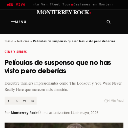
✱
✱
hella 2026
Greta Van Fleet Tour
Caifanes en Monterrey · 12 D
EN VIVO
·
MONTERREY ROCK
MENÚ
Inicio
»
Noticias
»
Películas de suspenso que no has visto pero deberías
CINE Y SERIES
Películas de suspenso que no has
visto pero deberías
Descubre thrillers impresionantes como The Lookout y You Were Never
Really Here que merecen más atención.
f
𝕏
W
✉
4 Min Read
Por
Monterrey Rock
Última actualización: 14 de mayo, 2026