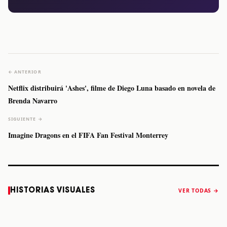
← ANTERIOR
Netflix distribuirá 'Ashes', filme de Diego Luna basado en novela de
Brenda Navarro
SIGUIENTE →
Imagine Dragons en el FIFA Fan Festival Monterrey
Caifanes regresa
Fallece Felipe
The Strokes
Karol 
HISTORIAS VISUALES
VER TODAS →
a Monterrey el
Staiti, guitarrista
anuncia “Reality
conqu
próximo 12 de
de Los Enanitos
Awaits The World
Coach
diciembre
Verdes, a los 64
2026”
años
STORY
STORY
STORY
STOR