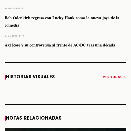
← ANTERIOR
Bob Odenkirk regresa con Lucky Hank como la nueva joya de la
comedia
SIGUIENTE →
Axl Rose y su controversia al frente de AC/DC tras una década
Caifanes regresa
Fallece Felipe
The Strokes
Karol 
HISTORIAS VISUALES
VER TODAS →
a Monterrey el
Staiti, guitarrista
anuncia “Reality
conqu
próximo 12 de
de Los Enanitos
Awaits The World
Coach
diciembre
Verdes, a los 64
2026”
años
STORY
STORY
STORY
STOR
NOTAS RELACIONADAS