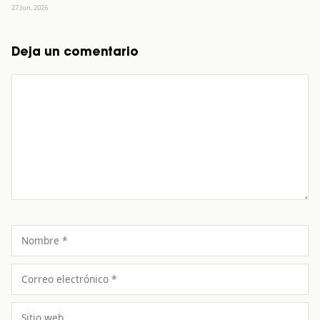
27 Jun, 2026
Deja un comentario
Comentario
Nombre
Correo
electrónico
Sitio