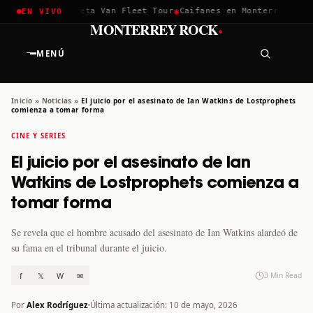
✱
✱
hella 2026
Greta Van Fleet Tour
Caifanes en Monterrey · 12 D
EN VIVO
·
MONTERREY ROCK
MENÚ
Inicio
»
Noticias
»
El juicio por el asesinato de Ian Watkins de Lostprophets
comienza a tomar forma
CINE Y SERIES
El juicio por el asesinato de Ian
Watkins de Lostprophets comienza a
tomar forma
Se revela que el hombre acusado del asesinato de Ian Watkins alardeó de
su fama en el tribunal durante el juicio.
f
𝕏
W
✉
3 Min Read
Por
Alex Rodríguez
Última actualización: 10 de mayo, 2026