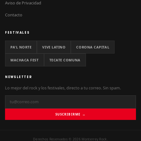
Aviso de Privacidad
Contacto
FESTIVALES
PA'L NORTE
VIVE LATINO
CORONA CAPITAL
MACHACA FEST
TECATE COMUNA
NEWSLETTER
Lo mejor del rock y los festivales, directo a tu correo. Sin spam.
SUSCRIBIRME →
Derechos Reservados © 2026 Monterrey Rock.