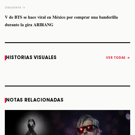
SIGUIENTE →
V de BTS se hace viral en México por comprar una banderilla
durante la gira ARIRANG
Caifanes regresa
Fallece Felipe
The Strokes
Karol 
HISTORIAS VISUALES
VER TODAS →
a Monterrey el
Staiti, guitarrista
anuncia “Reality
conqu
próximo 12 de
de Los Enanitos
Awaits The World
Coach
diciembre
Verdes, a los 64
2026”
años
STORY
STORY
STORY
STOR
NOTAS RELACIONADAS