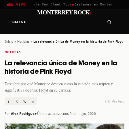
✱
✱
hella 2026
Greta Van Fleet Tour
Caifanes en Monterrey · 12 D
EN VIVO
·
MONTERREY ROCK
MENÚ
Inicio
»
Noticias
»
La relevancia única de Money en la historia de Pink Floyd
NOTICIAS
La relevancia única de Money en la
historia de Pink Floyd
Descubre por qué Money se destaca como la canción más atípica y
significativa de Pink Floyd en su carrera.
f
𝕏
W
✉
3 Min Read
Por
Alex Rodríguez
Última actualización: 9 de mayo, 2026