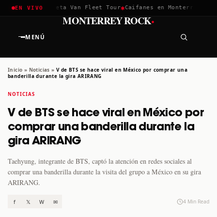
✱
✱
hella 2026
Greta Van Fleet Tour
Caifanes en Monterrey · 12 D
EN VIVO
·
MONTERREY ROCK
MENÚ
Inicio
»
Noticias
»
V de BTS se hace viral en México por comprar una
banderilla durante la gira ARIRANG
NOTICIAS
V de BTS se hace viral en México por
comprar una banderilla durante la
gira ARIRANG
Taehyung, integrante de BTS, captó la atención en redes sociales al
comprar una banderilla durante la visita del grupo a México en su gira
ARIRANG.
f
𝕏
W
✉
4 Min Read