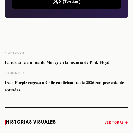
X (Twitter)
← ANTERIOR
La relevancia única de Money en la historia de Pink Floyd
SIGUIENTE →
Deep Purple regresa a Chile en diciembre de 2026 con preventa de
entradas
Caifanes regresa
Fallece Felipe
The Strokes
Karol 
HISTORIAS VISUALES
VER TODAS →
a Monterrey el
Staiti, guitarrista
anuncia “Reality
conqu
próximo 12 de
de Los Enanitos
Awaits The World
Coach
diciembre
Verdes, a los 64
2026”