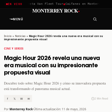
✱
✱
chella 2026
Greta Van Fleet Tour
Caifanes en Monterrey · 12 
EN VIVO
·
MONTERREY ROCK
MENÚ
Inicio
»
Noticias
»
Magic Hour 2026 revela una nueva era musical con su
impresionante propuesta visual
CINE Y SERIES
Magic Hour 2026 revela una nueva
era musical con su impresionante
propuesta visual
Descubre todo sobre Magic Hour 2026 y cómo su innovadora propuesta
está transformando el panorama musical actual.
f
𝕏
W
✉
2 Min Read
Por
Monterrey Rock
Última actualización: 11 de mayo, 2026