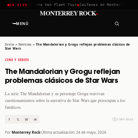
✱
✱
hella 2026
Greta Van Fleet Tour
Caifanes en Monterrey · 12 D
EN VIVO
·
MONTERREY ROCK
MENÚ
Inicio
»
Noticias
»
The Mandalorian y Grogu reflejan problemas clásicos de
Star Wars
CINE Y SERIES
The Mandalorian y Grogu reflejan
problemas clásicos de Star Wars
La serie The Mandalorian y su personaje Grogu reavivan
cuestionamientos sobre la narrativa de Star Wars que preocupan a los
fanáticos.
f
𝕏
W
✉
3 Min Read
Por
Monterrey Rock
Última actualización: 24 de mayo, 2026