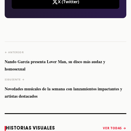
X (Twitter)
← ANTERIOR
Nando García presenta Lover Man, su disco más audaz y
homosexual
SIGUIENTE →
Novedades musicales de la semana con lanzamientos impactantes y
artistas destacados
Caifanes regresa
Fallece Felipe
The Strokes
Karol 
HISTORIAS VISUALES
VER TODAS →
a Monterrey el
Staiti, guitarrista
anuncia “Reality
conqu