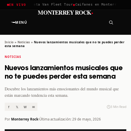
✱
✱
hella 2026
Greta Van Fleet Tour
Caifanes en Monterrey · 12 D
EN VIVO
·
MONTERREY ROCK
MENÚ
Inicio
»
Noticias
»
Nuevos lanzamientos musicales que no te puedes perder
esta semana
NOTICIAS
Nuevos lanzamientos musicales que
no te puedes perder esta semana
Descubre los lanzamientos más emocionantes del mundo musical que
están marcando tendencia esta semana.
f
𝕏
W
✉
3 Min Read
Por
Monterrey Rock
Última actualización: 29 de mayo, 2026