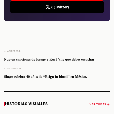
X (Twitter)
← ANTERIOR
Nuevas canciones de Iceage y Kurt Vile que debes escuchar
SIGUIENTE →
Slayer celebra 40 años de “Reign in blood” en México.
Caifanes regresa
Fallece Felipe
The Strokes
Karol 
HISTORIAS VISUALES
VER TODAS →
a Monterrey el
Staiti, guitarrista
anuncia “Reality
conqu
próximo 12 de
de Los Enanitos
Awaits The World
Coach
diciembre
Verdes, a los 64
2026”