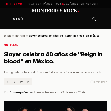
✱
✱
hella 2026
Greta Van Fleet Tour
Caifanes en Monterrey · 12 D
EN VIVO
·
MONTERREY ROCK
MENÚ
Inicio
»
Noticias
»
Slayer celebra 40 años de “Reign in blood” en México.
NOTICIAS
Slayer celebra 40 años de “Reign in
blood” en México.
La legendaria banda de trash metal vuelve a tierras mexicanas en octubre.
f
𝕏
W
✉
1 Min Read
Por
Domingo Cantú
Última actualización: 29 de mayo, 2026