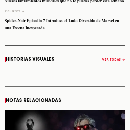
Nuevos lanzamientos musicales que no te puedes perder esta semana
SIGUIENTE →
Spider-Noir Episodio 7 Introduce el Lado Divertido de Marvel en
una Escena Inesperada
Caifanes regresa
Fallece Felipe
The Strokes
Karol 
HISTORIAS VISUALES
VER TODAS →
a Monterrey el
Staiti, guitarrista
anuncia “Reality
conqu
próximo 12 de
de Los Enanitos
Awaits The World
Coach
diciembre
Verdes, a los 64
2026”
años
STORY
STORY
STORY
STOR
NOTAS RELACIONADAS