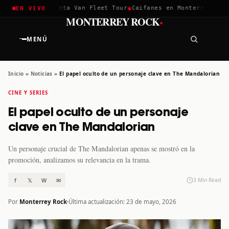
✱
✱
hella 2026
Greta Van Fleet Tour
Caifanes en Monterrey · 12 D
EN VIVO
·
MONTERREY ROCK
MENÚ
Inicio
»
Noticias
»
El papel oculto de un personaje clave en The Mandalorian
CINE Y SERIES
El papel oculto de un personaje
clave en The Mandalorian
Un personaje crucial de The Mandalorian apenas se mostró en la
promoción, analizamos su relevancia en la trama.
f
𝕏
W
✉
3 Min Read
Por
Monterrey Rock
Última actualización: 23 de mayo, 2026