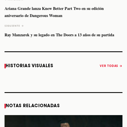
Ariana Grande lanza Knew Better Part Two en su edición
aniversario de Dangerous Woman
SIGUIENTE →
Ray Manzarek y su legado en The Doors a 13 años de su partida
Caifanes regresa
Fallece Felipe
The Strokes
Karol 
HISTORIAS VISUALES
VER TODAS →
a Monterrey el
Staiti, guitarrista
anuncia “Reality
conqu
próximo 12 de
de Los Enanitos
Awaits The World
Coach
diciembre
Verdes, a los 64
2026”
años
STORY
STORY
STORY
STOR
NOTAS RELACIONADAS