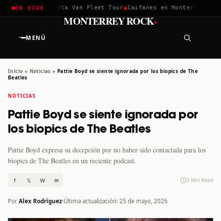
✱
✱
hella 2026
Greta Van Fleet Tour
Caifanes en Monterrey · 12 D
EN VIVO
·
MONTERREY ROCK
MENÚ
Inicio
»
Noticias
»
Pattie Boyd se siente ignorada por los biopics de The
Beatles
NOTICIAS
Pattie Boyd se siente ignorada por
los biopics de The Beatles
Pattie Boyd expresa su decepción por no haber sido contactada para los
biopics de The Beatles en un reciente podcast.
f
𝕏
W
✉
3 Min Read
Por
Alex Rodríguez
Última actualización: 25 de mayo, 2026