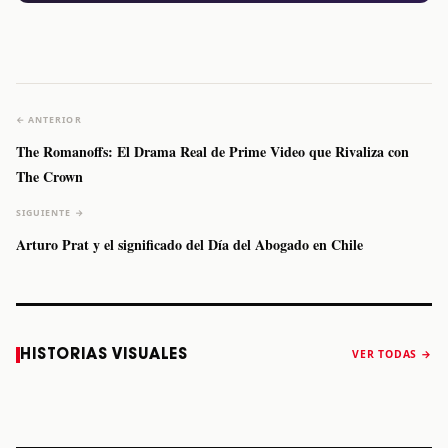
← ANTERIOR
The Romanoffs: El Drama Real de Prime Video que Rivaliza con
The Crown
SIGUIENTE →
Arturo Prat y el significado del Día del Abogado en Chile
Caifanes regresa
Fallece Felipe
The Strokes
Karol 
HISTORIAS VISUALES
VER TODAS →
a Monterrey el
Staiti, guitarrista
anuncia “Reality
conqu
próximo 12 de
de Los Enanitos
Awaits The World
Coach
diciembre
Verdes, a los 64
2026”
años
STORY
STORY
STORY
STOR