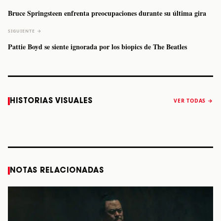
Bruce Springsteen enfrenta preocupaciones durante su última gira
SIGUIENTE →
Pattie Boyd se siente ignorada por los biopics de The Beatles
Caifanes regresa
Fallece Felipe
The Strokes
Karol 
HISTORIAS VISUALES
VER TODAS →
a Monterrey el
Staiti, guitarrista
anuncia “Reality
conqu
próximo 12 de
de Los Enanitos
Awaits The World
Coach
diciembre
Verdes, a los 64
2026”
años
STORY
STORY
STORY
STOR
NOTAS RELACIONADAS