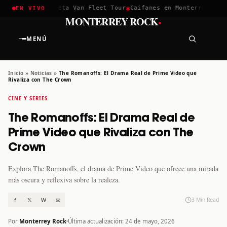
✱
✱
hella 2026
Greta Van Fleet Tour
Caifanes en Monterrey · 12 D
EN VIVO
·
MONTERREY ROCK
MENÚ
Inicio
»
Noticias
»
The Romanoffs: El Drama Real de Prime Video que
Rivaliza con The Crown
CINE Y SERIES
The Romanoffs: El Drama Real de
Prime Video que Rivaliza con The
Crown
Explora The Romanoffs, el drama de Prime Video que ofrece una mirada
más oscura y reflexiva sobre la realeza.
f
𝕏
W
✉
3 Min Read
Por
Monterrey Rock
Última actualización: 24 de mayo, 2026