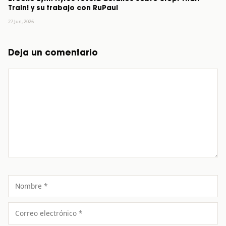
Train! y su trabajo con RuPaul
27 Jun, 2026
Deja un comentario
Comentario
Nombre
Correo
electrónico