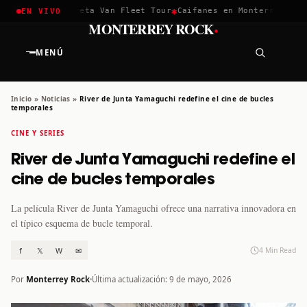
✱
✱
hella 2026
Greta Van Fleet Tour
Caifanes en Monterrey · 12 D
EN VIVO
·
MONTERREY ROCK
MENÚ
Inicio
»
Noticias
»
River de Junta Yamaguchi redefine el cine de bucles
temporales
CINE Y SERIES
River de Junta Yamaguchi redefine el
cine de bucles temporales
La película River de Junta Yamaguchi ofrece una narrativa innovadora en
el típico esquema de bucle temporal.
f
𝕏
W
✉
4 Min Read
Por
Monterrey Rock
Última actualización: 9 de mayo, 2026