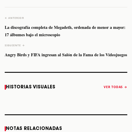
← ANTERIOR
La discografía completa de Megadeth, ordenada de menor a mayor:
17 álbumes bajo el microscopio
SIGUIENTE →
Angry Birds y FIFA ingresan al Salón de la Fama de los Videojuegos
Caifanes regresa
Fallece Felipe
The Strokes
Karol 
HISTORIAS VISUALES
VER TODAS →
a Monterrey el
Staiti, guitarrista
anuncia “Reality
conqu
próximo 12 de
de Los Enanitos
Awaits The World
Coach
diciembre
Verdes, a los 64
2026”
años
STORY
STORY
STORY
STOR
NOTAS RELACIONADAS