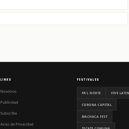
LINKS
FESTIVALES
Nosotros
PA'L NORTE
VIVE LATI
Publicidad
CORONA CAPITAL
Subscribe
MACHACA FEST
Aviso de Privacidad
TECATE COMUNA