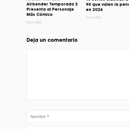
Airbender Temporada 2
90 que valen la pen
Presenta al Personaje
en 2026
Más Cómico
27 Jun, 2026
27 Jun, 2026
Deja un comentario
Comentario
Nombre