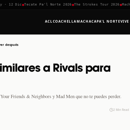
✱
✱
✱
 12 Dic
Tecate Pa'l Norte 2026
The Strokes Tour 2026
Machaca
ACL
COACHELLA
MACHACA
PA'L NORTE
VIVE
ver después
imilares a Rivals para
mo Your Friends & Neighbors y Mad Men que no te puedes perder.
2 Min Read