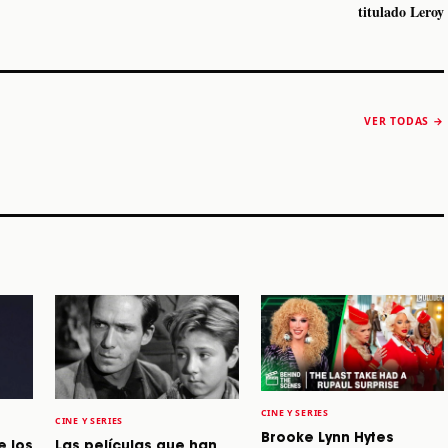
titulado Leroy
The Strokes anuncia
Karol G luce y
“Reality Awaits The
conquista Coachella
VER TODAS →
World 2026”
2026
Machaca Fest 2
STORY
STORY
STORY
CINE Y SERIES
CINE Y SERIES
Brooke Lynn Hytes
e los
Las películas que han