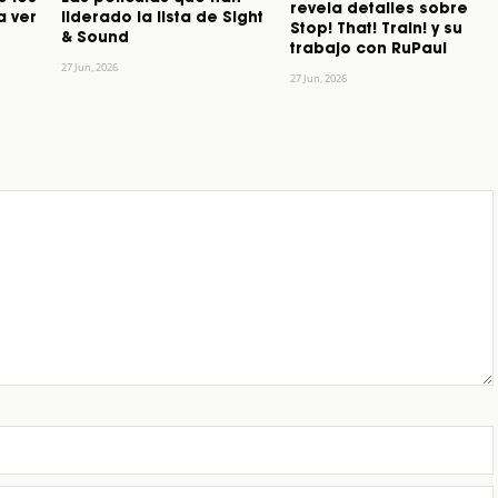
revela detalles sobre
a ver
liderado la lista de Sight
Stop! That! Train! y su
& Sound
trabajo con RuPaul
27 Jun, 2026
27 Jun, 2026