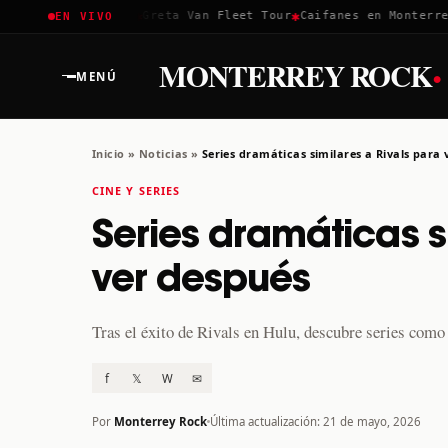
✱
✱
✱
Coachella 2026
Greta Van Fleet Tour
Caifanes en Monterrey ·
EN VIVO
·
MONTERREY ROCK
MENÚ
Inicio
»
Noticias
»
Series dramáticas similares a Rivals para 
CINE Y SERIES
Series dramáticas s
ver después
Tras el éxito de Rivals en Hulu, descubre series co
f
𝕏
W
✉
Por
Monterrey Rock
Última actualización: 21 de mayo, 2026