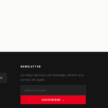
NEWSLETTER
Lo mejor del rock y los festivales, directo a tu
NO
correo. Sin spam.
SUSCRIBIRME →