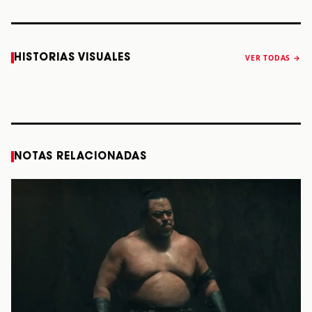
Caifanes regresa
Fallece Felipe
The Strokes
Karol 
HISTORIAS VISUALES
VER TODAS →
a Monterrey el
Staiti, guitarrista
anuncia “Reality
conqu
próximo 12 de
de Los Enanitos
Awaits The World
Coach
diciembre
Verdes, a los 64
2026”
años
STORY
STORY
STORY
STOR
NOTAS RELACIONADAS