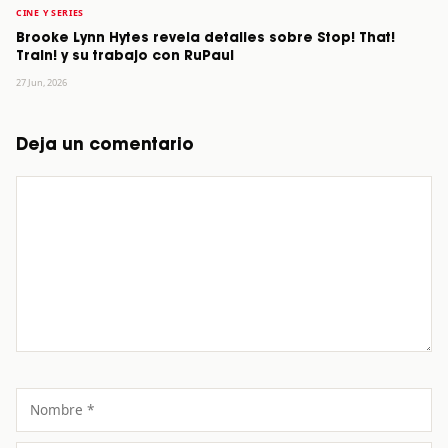
CINE Y SERIES
Brooke Lynn Hytes revela detalles sobre Stop! That!
Train! y su trabajo con RuPaul
27 Jun, 2026
Deja un comentario
Comentario
Nombre