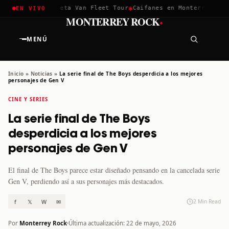
✱
✱
chella 2026
Greta Van Fleet Tour
Caifanes en Monterrey · 12 
EN VIVO
·
MONTERREY ROCK
MENÚ
Inicio
»
Noticias
»
La serie final de The Boys desperdicia a los mejores
personajes de Gen V
CINE Y SERIES
La serie final de The Boys
desperdicia a los mejores
personajes de Gen V
El final de The Boys parece estar diseñado pensando en la cancelada serie
Gen V, perdiendo así a sus personajes más destacados.
f
𝕏
W
✉
2 Min Read
Por
Monterrey Rock
Última actualización: 22 de mayo, 2026