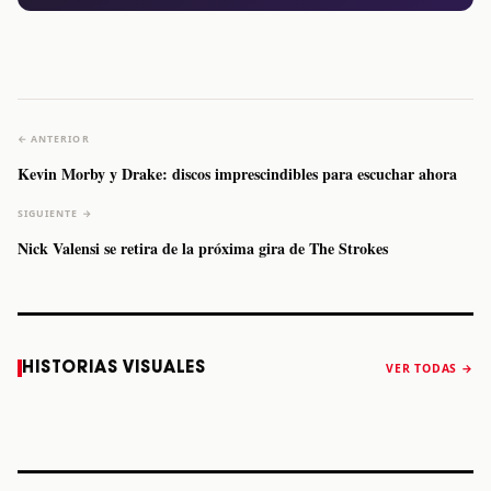
← ANTERIOR
Kevin Morby y Drake: discos imprescindibles para escuchar ahora
SIGUIENTE →
Nick Valensi se retira de la próxima gira de The Strokes
Caifanes regresa
Fallece Felipe
The Strokes
Karol 
HISTORIAS VISUALES
VER TODAS →
a Monterrey el
Staiti, guitarrista
anuncia “Reality
conqu
próximo 12 de
de Los Enanitos
Awaits The World
Coach
diciembre
Verdes, a los 64
2026”
años
STORY
STORY
STORY
STOR