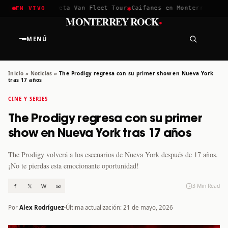
✱
✱
hella 2026
Greta Van Fleet Tour
Caifanes en Monterrey · 12 D
EN VIVO
·
MONTERREY ROCK
MENÚ
Inicio
»
Noticias
»
The Prodigy regresa con su primer show en Nueva York
tras 17 años
CINE Y SERIES
The Prodigy regresa con su primer
show en Nueva York tras 17 años
The Prodigy volverá a los escenarios de Nueva York después de 17 años.
¡No te pierdas esta emocionante oportunidad!
f
𝕏
W
✉
3 Min Read
Por
Alex Rodríguez
Última actualización: 21 de mayo, 2026