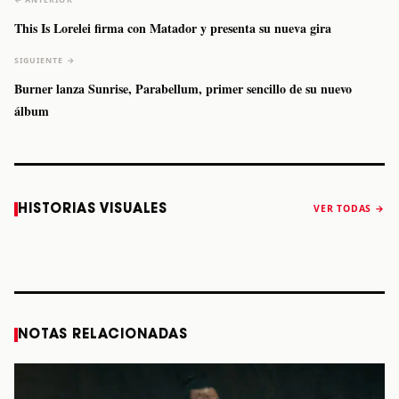
← ANTERIOR
This Is Lorelei firma con Matador y presenta su nueva gira
SIGUIENTE →
Burner lanza Sunrise, Parabellum, primer sencillo de su nuevo
álbum
Caifanes regresa
Fallece Felipe
The Strokes
Karol 
HISTORIAS VISUALES
VER TODAS →
a Monterrey el
Staiti, guitarrista
anuncia “Reality
conqu
próximo 12 de
de Los Enanitos
Awaits The World
Coach
diciembre
Verdes, a los 64
2026”
años
STORY
STORY
STORY
STOR
NOTAS RELACIONADAS