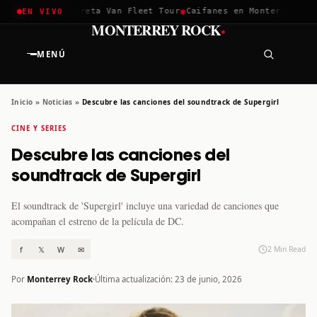
✱
✱
achella 2026
Greta Van Fleet Tour
Caifanes en Monterrey · 12
EN VIVO
·
MONTERREY ROCK
MENÚ
Inicio
»
Noticias
»
Descubre las canciones del soundtrack de Supergirl
CINE Y SERIES
Descubre las canciones del
soundtrack de Supergirl
El soundtrack de 'Supergirl' incluye una variedad de canciones que
acompañan el estreno de la película de DC.
f
𝕏
W
✉
2 Min Read
Por
Monterrey Rock
Última actualización: 23 de junio, 2026