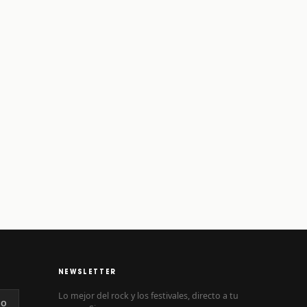
NEWSLETTER
Lo mejor del rock y los festivales, directo a tu
NO