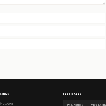
LINKS
FESTIVALES
Nosotros
PA'L NORTE
VIVE LATI