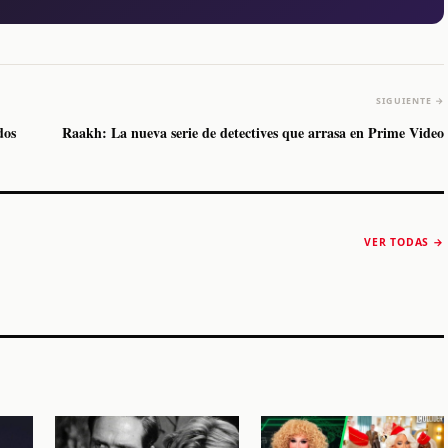
SIGUIENTE →
dos
Raakh: La nueva serie de detectives que arrasa en Prime Video
The Strokes anuncia
Karol G luce y
“Reality Awaits The
conquista Coachella
VER TODAS →
World 2026”
2026
Machaca Fest 2
STORY
STORY
STORY