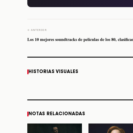
← ANTERIOR
Los 10 mejores soundtracks de películas de los 80, clasifica
Caifanes regresa a
Fallece Felipe Staiti,
HISTORIAS VISUALES
Monterrey el próximo
guitarrista de Los
12 de diciembre
Enanitos Verdes, a
los 64 años
STORY
STORY
NOTAS RELACIONADAS