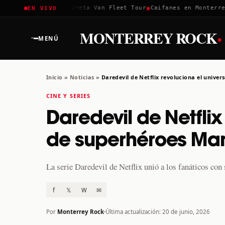
✱
✱
✱
Coachella 2026
Greta Van Fleet Tour
Caifanes en Monterrey ·
EN VIVO
·
MONTERREY ROCK
MENÚ
Inicio
»
Noticias
»
Daredevil de Netflix revoluciona el unive
CINE Y SERIES
Daredevil de Netflix
de superhéroes Mar
La serie Daredevil de Netflix unió a los fanáticos con
f
𝕏
W
✉
Por
Monterrey Rock
Última actualización: 20 de junio, 2026