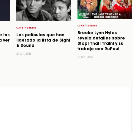
CINE Y SERIES
CINE Y SERIES
Brooke Lynn Hytes
e los
Las películas que han
revela detalles sobre
a ver
liderado la lista de Sight
Stop! That! Train! y su
& Sound
trabajo con RuPaul
27 Jun, 2026
27 Jun, 2026