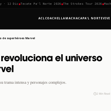
✱
✱
✱
 12 Dic
Tecate Pa'l Norte 2026
The Strokes Tour 2026
Machaca
ACL
COACHELLA
MACHACA
PA'L NORTE
VIVE
rso de superhéroes Marvel
 revoluciona el universo
vel
 su trama intensa y personajes complejos.
2 Min Read