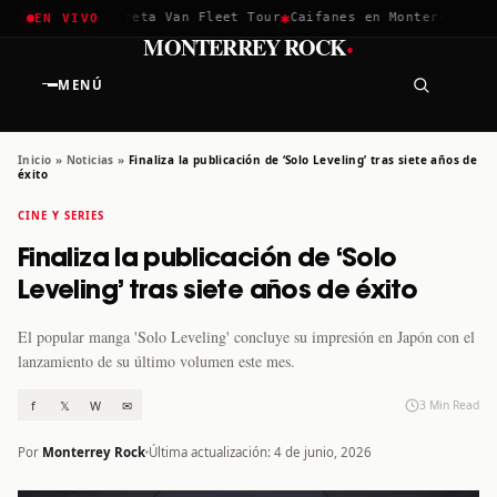
✱
✱
chella 2026
Greta Van Fleet Tour
Caifanes en Monterrey · 12 
EN VIVO
·
MONTERREY ROCK
MENÚ
Inicio
»
Noticias
»
Finaliza la publicación de ‘Solo Leveling’ tras siete años de
éxito
CINE Y SERIES
Finaliza la publicación de ‘Solo
Leveling’ tras siete años de éxito
El popular manga 'Solo Leveling' concluye su impresión en Japón con el
lanzamiento de su último volumen este mes.
f
𝕏
W
✉
3 Min Read
Por
Monterrey Rock
Última actualización: 4 de junio, 2026