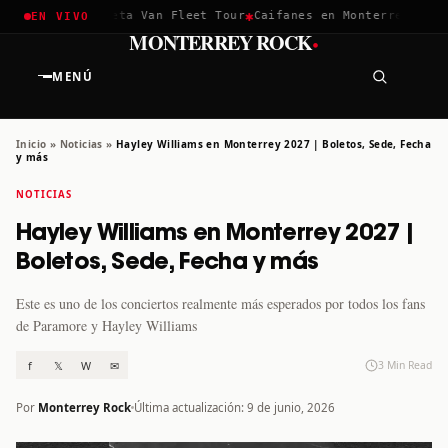
✱
✱
ella 2026
Greta Van Fleet Tour
Caifanes en Monterrey · 12 Di
EN VIVO
·
MONTERREY ROCK
MENÚ
Inicio
»
Noticias
»
Hayley Williams en Monterrey 2027 | Boletos, Sede, Fecha
y más
NOTICIAS
Hayley Williams en Monterrey 2027 |
Boletos, Sede, Fecha y más
Este es uno de los conciertos realmente más esperados por todos los fans
de Paramore y Hayley Williams
f
𝕏
W
✉
3 Min Read
Por
Monterrey Rock
Última actualización: 9 de junio, 2026