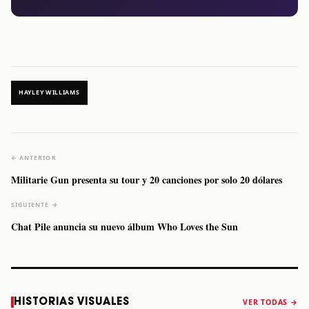
HAYLEY WILLIAMS
← ANTERIOR
Militarie Gun presenta su tour y 20 canciones por solo 20 dólares
SIGUIENTE →
Chat Pile anuncia su nuevo álbum Who Loves the Sun
Caifanes regresa
Fallece Felipe
The Strokes
Karol 
HISTORIAS VISUALES
VER TODAS →
a Monterrey el
Staiti, guitarrista
anuncia “Reality
conqu