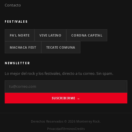
Contacto
FESTIVALES
PA'L NORTE
VIVE LATINO
CORONA CAPITAL
MACHACA FEST
TECATE COMUNA
NEWSLETTER
Lo mejor del rock y los festivales, directo a tu correo. Sin spam.
SUSCRIBIRME →
Derechos Reservados © 2026 Monterrey Rock.
Privacidad
Términos
Credits