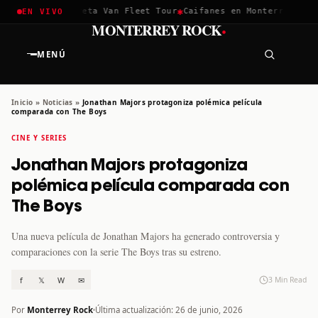
✱
✱
hella 2026
Greta Van Fleet Tour
Caifanes en Monterrey · 12 D
EN VIVO
·
MONTERREY ROCK
MENÚ
Inicio
»
Noticias
»
Jonathan Majors protagoniza polémica película
comparada con The Boys
CINE Y SERIES
Jonathan Majors protagoniza
polémica película comparada con
The Boys
Una nueva película de Jonathan Majors ha generado controversia y
comparaciones con la serie The Boys tras su estreno.
f
𝕏
W
✉
3 Min Read
Por
Monterrey Rock
Última actualización: 26 de junio, 2026