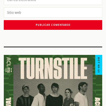
electrónico
Sitio
web