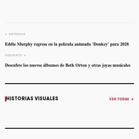
← ANTERIOR
Eddie Murphy regresa en la película animada 'Donkey' para 2028
SIGUIENTE →
Descubre los nuevos álbumes de Beth Orton y otras joyas musicales
Caifanes regresa
Fallece Felipe
The Strokes
Karol 
HISTORIAS VISUALES
VER TODAS →
a Monterrey el
Staiti, guitarrista
anuncia “Reality
conqu
próximo 12 de
de Los Enanitos
Awaits The World
Coach
diciembre
Verdes, a los 64
2026”
años
STORY
STORY
STORY
STOR