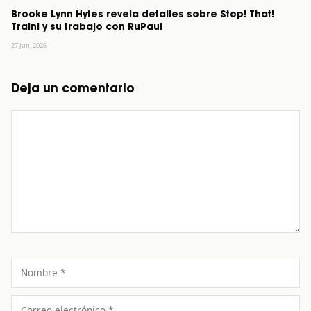
Brooke Lynn Hytes revela detalles sobre Stop! That!
Train! y su trabajo con RuPaul
27 Jun, 2026
Deja un comentario
Comentario
Nombre
Correo