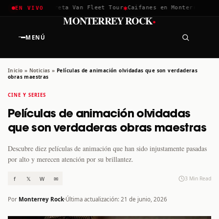
✱
✱
chella 2026
Greta Van Fleet Tour
Caifanes en Monterrey · 12 
EN VIVO
·
MONTERREY ROCK
MENÚ
Inicio
»
Noticias
»
Películas de animación olvidadas que son verdaderas
obras maestras
CINE Y SERIES
Películas de animación olvidadas
que son verdaderas obras maestras
Descubre diez películas de animación que han sido injustamente pasadas
por alto y merecen atención por su brillantez.
f
𝕏
W
✉
3 Min Read
Por
Monterrey Rock
Última actualización: 21 de junio, 2026