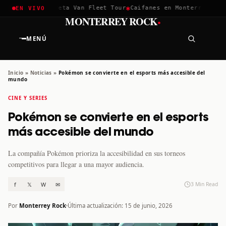
✱
✱
hella 2026
Greta Van Fleet Tour
Caifanes en Monterrey · 12 D
EN VIVO
·
MONTERREY ROCK
MENÚ
Inicio
»
Noticias
»
Pokémon se convierte en el esports más accesible del
mundo
CINE Y SERIES
Pokémon se convierte en el esports
más accesible del mundo
La compañía Pokémon prioriza la accesibilidad en sus torneos
competitivos para llegar a una mayor audiencia.
f
𝕏
W
✉
3 Min Read
Por
Monterrey Rock
Última actualización: 15 de junio, 2026