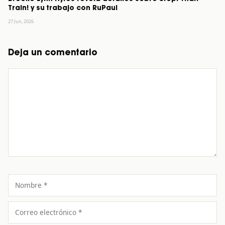
Train! y su trabajo con RuPaul
27 Jun, 2026
Deja un comentario
Comentario
Nombre
Correo
electrónico