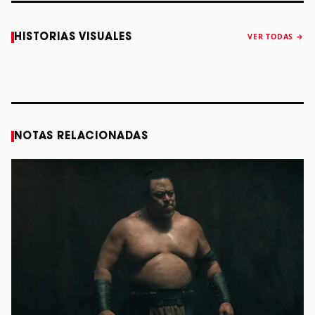
Caifanes regresa
Fallece Felipe
The Strokes
Karol 
HISTORIAS VISUALES
VER TODAS →
a Monterrey el
Staiti, guitarrista
anuncia “Reality
conqu
próximo 12 de
de Los Enanitos
Awaits The World
Coach
diciembre
Verdes, a los 64
2026”
años
STORY
STORY
STORY
STOR
NOTAS RELACIONADAS