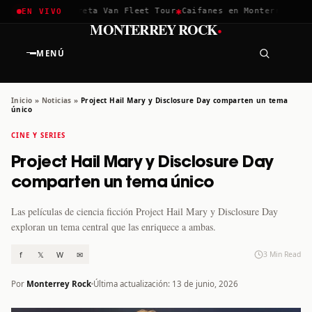
✱
✱
chella 2026
Greta Van Fleet Tour
Caifanes en Monterrey · 12 
EN VIVO
·
MONTERREY ROCK
MENÚ
Inicio
»
Noticias
»
Project Hail Mary y Disclosure Day comparten un tema
único
CINE Y SERIES
Project Hail Mary y Disclosure Day
comparten un tema único
Las películas de ciencia ficción Project Hail Mary y Disclosure Day
exploran un tema central que las enriquece a ambas.
f
𝕏
W
✉
3 Min Read
Por
Monterrey Rock
Última actualización: 13 de junio, 2026