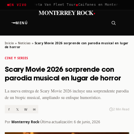
✱
✱
chella 2026
Greta Van Fleet Tour
Caifanes en Monterrey · 12 
EN VIVO
·
MONTERREY ROCK
MENÚ
Inicio
»
Noticias
»
Scary Movie 2026 sorprende con parodia musical en lugar
de horror
CINE Y SERIES
Scary Movie 2026 sorprende con
parodia musical en lugar de horror
La nueva entrega de Scary Movie 2026 incluye una sorprendente parodia
de un biopic musical, ampliando su enfoque humorístico.
f
𝕏
W
✉
2 Min Read
Por
Monterrey Rock
Última actualización: 6 de junio, 2026