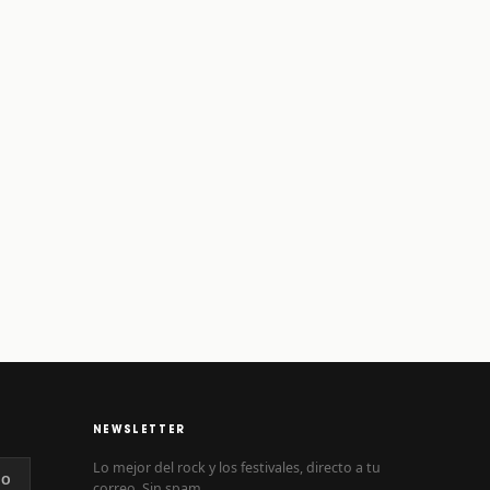
NEWSLETTER
Lo mejor del rock y los festivales, directo a tu
NO
correo. Sin spam.