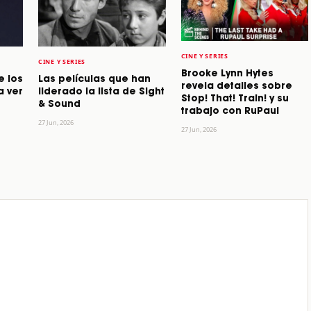
CINE Y SERIES
CINE Y SERIES
Brooke Lynn Hytes
e los
Las películas que han
revela detalles sobre
a ver
liderado la lista de Sight
Stop! That! Train! y su
& Sound
trabajo con RuPaul
27 Jun, 2026
27 Jun, 2026