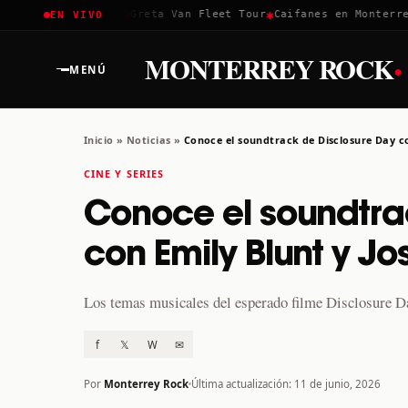
✱
✱
✱
Coachella 2026
Greta Van Fleet Tour
Caifanes en Monterrey ·
EN VIVO
·
MONTERREY ROCK
MENÚ
Inicio
»
Noticias
»
Conoce el soundtrack de Disclosure Day c
CINE Y SERIES
Conoce el soundtra
con Emily Blunt y J
Los temas musicales del esperado filme Disclosure Day
f
𝕏
W
✉
Por
Monterrey Rock
Última actualización: 11 de junio, 2026