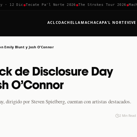
✱
✱
✱
 12 Dic
Tecate Pa'l Norte 2026
The Strokes Tour 2026
Machaca
ACL
COACHELLA
MACHACA
PA'L NORTE
VIVE
on Emily Blunt y Josh O’Connor
ck de Disclosure Day
osh O’Connor
, dirigido por Steven Spielberg, cuentan con artistas destacados.
2 Min Read