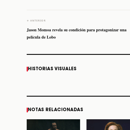
← ANTERIOR
Jason Momoa revela su condición para protagonizar una
película de Lobo
Caifanes regresa a
Fallece Felipe Staiti,
HISTORIAS VISUALES
Monterrey el próximo
guitarrista de Los
12 de diciembre
Enanitos Verdes, a
los 64 años
STORY
STORY
NOTAS RELACIONADAS