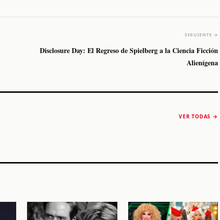
SIGUIENTE →
Disclosure Day: El Regreso de Spielberg a la Ciencia Ficción
Alienígena
The Strokes anuncia
Karol G luce y
“Reality Awaits The
conquista Coachella
VER TODAS →
World 2026”
2026
Machaca Fest 2
STORY
STORY
STORY