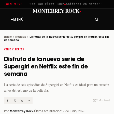
✱
✱
chella 2026
Greta Van Fleet Tour
Caifanes en Monterrey · 12 
EN VIVO
·
MONTERREY ROCK
MENÚ
Inicio
»
Noticias
»
Disfruta de la nueva serie de Supergirl en Netflix este fin
de semana
CINE Y SERIES
Disfruta de la nueva serie de
Supergirl en Netflix este fin de
semana
La serie de seis episodios de Supergirl en Netflix es ideal para un atracón
antes del estreno de la película.
f
𝕏
W
✉
2 Min Read
Por
Monterrey Rock
Última actualización: 7 de junio, 2026