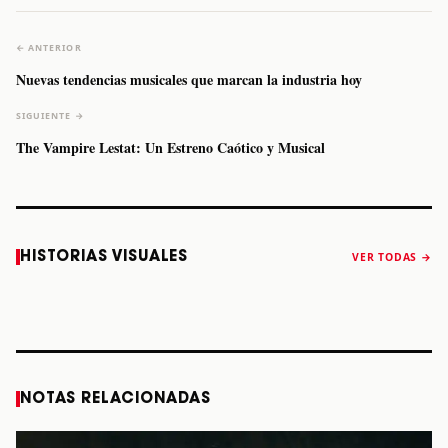
← ANTERIOR
Nuevas tendencias musicales que marcan la industria hoy
SIGUIENTE →
The Vampire Lestat: Un Estreno Caótico y Musical
Caifanes regresa
Fallece Felipe
The Strokes
Karol 
HISTORIAS VISUALES
VER TODAS →
a Monterrey el
Staiti, guitarrista
anuncia “Reality
conqu
próximo 12 de
de Los Enanitos
Awaits The World
Coach
diciembre
Verdes, a los 64
2026”
años
STORY
STORY
STORY
STOR
NOTAS RELACIONADAS