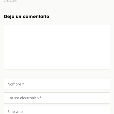
27 Jun, 2026
Deja un comentario
Comentario
Nombre
Correo
electrónico
Sitio