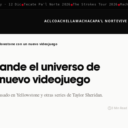
✱
✱
✱
 12 Dic
Tecate Pa'l Norte 2026
The Strokes Tour 2026
Machaca
ACL
COACHELLA
MACHACA
PA'L NORTE
VIVE
ellowstone con un nuevo videojuego
ande el universo de
 nuevo videojuego
ado en Yellowstone y otras series de Taylor Sheridan.
3 Min Read