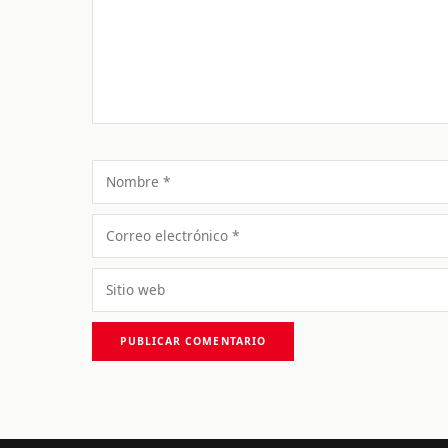
Nombre
Correo
electrónico
Sitio
web