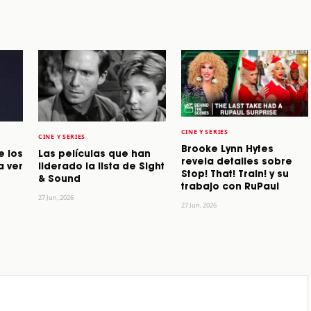
CINE Y SERIES
CINE Y SERIES
Brooke Lynn Hytes
e los
Las películas que han
revela detalles sobre
a ver
liderado la lista de Sight
Stop! That! Train! y su
& Sound
trabajo con RuPaul
27 Jun, 2026
27 Jun, 2026