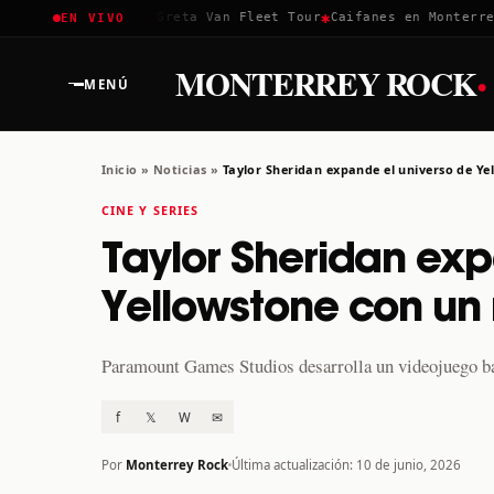
✱
✱
✱
Coachella 2026
Greta Van Fleet Tour
Caifanes en Monterrey ·
EN VIVO
·
MONTERREY ROCK
MENÚ
Inicio
»
Noticias
»
Taylor Sheridan expande el universo de Y
CINE Y SERIES
Taylor Sheridan exp
Yellowstone con un
Paramount Games Studios desarrolla un videojuego bas
f
𝕏
W
✉
Por
Monterrey Rock
Última actualización: 10 de junio, 2026