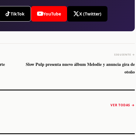
TikTok
YouTube
X (Twitter)
SIGUIENTE →
rte
Slow Pulp presenta nuevo álbum Melodie y anuncia gira de
otoño
The Strokes anuncia
Karol G luce y
“Reality Awaits The
conquista Coachella
VER TODAS →
World 2026”
2026
Machaca Fest 2
STORY
STORY
STORY