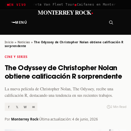
✱
✱
achella 2026
Greta Van Fleet Tour
Caifanes en Monterrey · 12
EN VIVO
·
MONTERREY ROCK
MENÚ
Inicio
»
Noticias
»
The Odyssey de Christopher Nolan obtiene calificación R
sorprendente
CINE Y SERIES
The Odyssey de Christopher Nolan
obtiene calificación R sorprendente
La nueva película de Christopher Nolan, The Odyssey, recibe una
calificación R, destacando una tendencia en sus recientes trabajos.
f
𝕏
W
✉
2 Min Read
Por
Monterrey Rock
Última actualización: 4 de junio, 2026