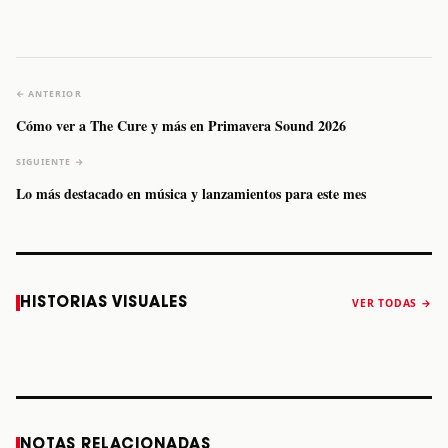
← ANTERIOR
Cómo ver a The Cure y más en Primavera Sound 2026
SIGUIENTE →
Lo más destacado en música y lanzamientos para este mes
Caifanes regresa
Fallece Felipe
The Strokes
Karol 
HISTORIAS VISUALES
VER TODAS →
a Monterrey el
Staiti, guitarrista
anuncia “Reality
conqu
próximo 12 de
de Los Enanitos
Awaits The World
Coach
diciembre
Verdes, a los 64
2026”
años
STORY
STORY
STORY
STOR
NOTAS RELACIONADAS