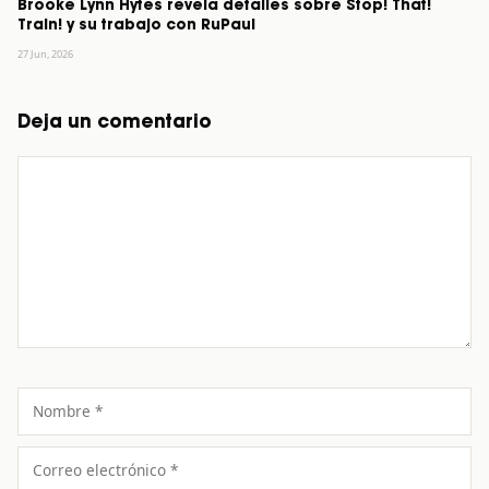
Brooke Lynn Hytes revela detalles sobre Stop! That!
Train! y su trabajo con RuPaul
27 Jun, 2026
Deja un comentario
Comentario
Nombre
Correo
electrónico