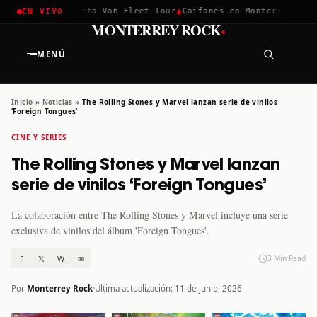
✱
✱
hella 2026
Greta Van Fleet Tour
Caifanes en Monterrey · 12 D
EN VIVO
·
MONTERREY ROCK
MENÚ
Inicio
»
Noticias
»
The Rolling Stones y Marvel lanzan serie de vinilos
‘Foreign Tongues’
CINE Y SERIES
The Rolling Stones y Marvel lanzan
serie de vinilos ‘Foreign Tongues’
La colaboración entre The Rolling Stones y Marvel incluye una serie
exclusiva de vinilos del álbum 'Foreign Tongues'.
f
𝕏
W
✉
3 Min Read
Por
Monterrey Rock
Última actualización: 11 de junio, 2026