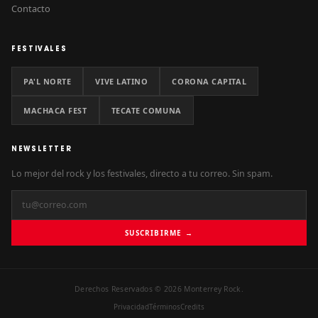
Contacto
FESTIVALES
PA'L NORTE
VIVE LATINO
CORONA CAPITAL
MACHACA FEST
TECATE COMUNA
NEWSLETTER
Lo mejor del rock y los festivales, directo a tu correo. Sin spam.
SUSCRIBIRME →
Derechos Reservados © 2026 Monterrey Rock.
Privacidad
Términos
Credits