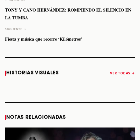
TONY Y CANO HERNÁNDEZ: ROMPIENDO EL SILENCIO EN
LA TUMBA
SIGUIENTE →
Fiesta y música que recorre ‘Kilómetros’
Caifanes regresa
Fallece Felipe
The Strokes
Karol 
HISTORIAS VISUALES
VER TODAS →
a Monterrey el
Staiti, guitarrista
anuncia “Reality
conqu
próximo 12 de
de Los Enanitos
Awaits The World
Coach
diciembre
Verdes, a los 64
2026”
años
STORY
STORY
STORY
STOR
NOTAS RELACIONADAS