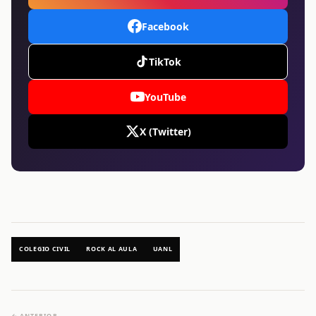
Facebook
TikTok
YouTube
X (Twitter)
COLEGIO CIVIL
ROCK AL AULA
UANL
← ANTERIOR