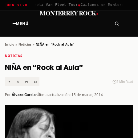
✱
✱
chella 2026
Greta Van Fleet Tour
Caifanes en Monterrey · 12 
EN VIVO
·
MONTERREY ROCK
MENÚ
Inicio
»
Noticias
»
NIÑA en “Rock al Aula”
NOTICIAS
NIÑA en “Rock al Aula”
f
𝕏
W
✉
2 Min Read
Por
Álvaro García
Última actualización: 15 de marzo, 2014