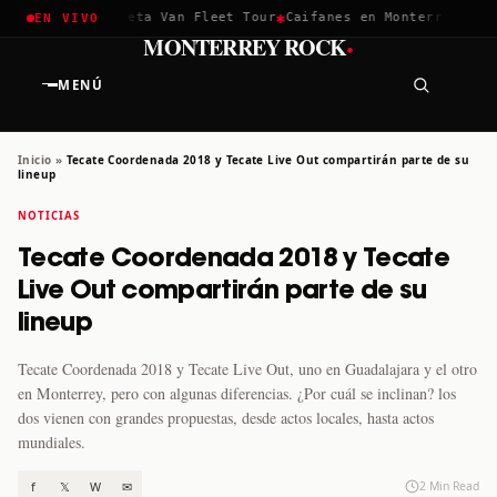
✱
✱
hella 2026
Greta Van Fleet Tour
Caifanes en Monterrey · 12 D
EN VIVO
·
MONTERREY ROCK
MENÚ
Inicio
»
Tecate Coordenada 2018 y Tecate Live Out compartirán parte de su
lineup
NOTICIAS
Tecate Coordenada 2018 y Tecate
Live Out compartirán parte de su
lineup
Tecate Coordenada 2018 y Tecate Live Out, uno en Guadalajara y el otro
en Monterrey, pero con algunas diferencias. ¿Por cuál se inclinan? los
dos vienen con grandes propuestas, desde actos locales, hasta actos
mundiales.
f
𝕏
W
✉
2 Min Read