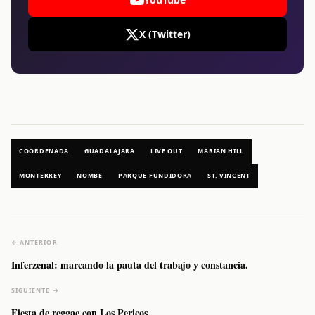
X (Twitter)
COORDENADA
GUADALAJARA
LIVE OUT
MARIAN HILL
MONTERREY
NOMBE
PARQUE FUNDIDORA
ST. VINCENT
← ANTERIOR
Inferzenal: marcando la pauta del trabajo y constancia.
SIGUIENTE →
Fiesta de reggae con Los Pericos