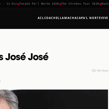
✱
✱
✱
12 Dic
Tecate Pa'l Norte 2026
The Strokes Tour 2026
Machaca
ACL
COACHELLA
MACHACA
PA'L NORTE
VIVE
os José José
2 Min Read
9