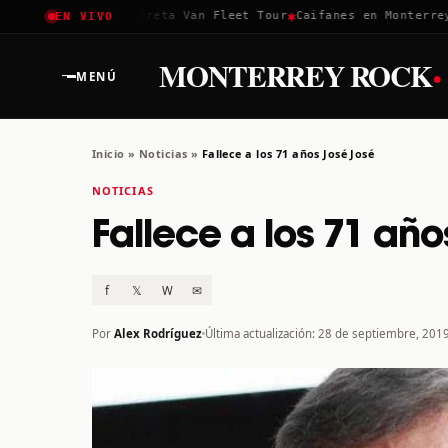
✱
✱
Coachella 2026
Greta Van Fleet Tour
Caifanes en Monterrey · 
EN VIVO
·
MONTERREY ROCK
MENÚ
Inicio
»
Noticias
»
Fallece a los 71 años José José
NOTICIAS
Fallece a los 71 añ
f
𝕏
W
✉
Por
Alex Rodríguez
Última actualización: 28 de septiembre, 201