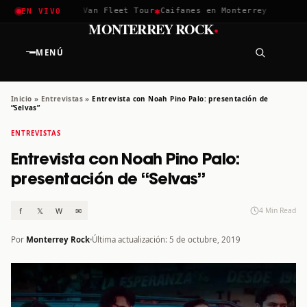
✱
✱
✱
a 2026
Greta Van Fleet Tour
Caifanes en Monterrey · 12 Dic
T
EN VIVO
·
MONTERREY ROCK
MENÚ
Inicio
»
Entrevistas
»
Entrevista con Noah Pino Palo: presentación de
“Selvas”
ENTREVISTAS
Entrevista con Noah Pino Palo:
presentación de “Selvas”
f
𝕏
W
✉
4 Min Read
Por
Monterrey Rock
Última actualización: 5 de octubre, 2019