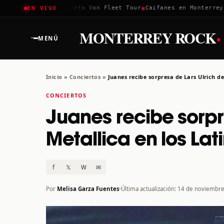
✱
✱
oachella 2026
Greta Van Fleet Tour
Caifanes en Monterrey · 1
EN VIVO
·
MONTERREY ROCK
MENÚ
Inicio
»
Conciertos
»
Juanes recibe sorpresa de Lars Ulrich d
CONCIERTOS
Juanes recibe sorpr
Metallica en los La
f
𝕏
W
✉
Por
Melisa Garza Fuentes
Última actualización: 14 de noviembr