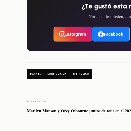
¿Te gustó esta 
Noticias de música, con
Instagram
Facebook
JUANES
LARS ULRICH
METALLICA
← ANTERIOR
Marilyn Manson y Ozzy Osbourne juntos de tour en el 20