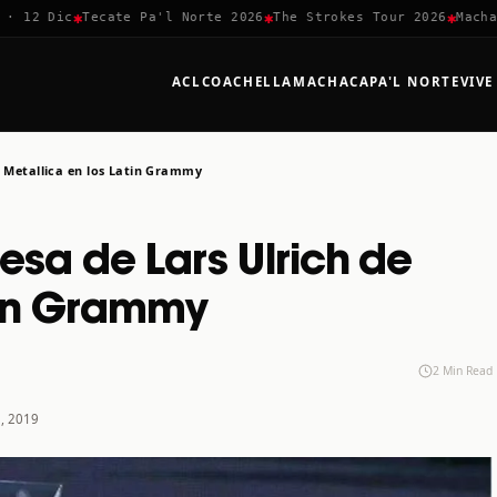
✱
✱
✱
2 Dic
Tecate Pa'l Norte 2026
The Strokes Tour 2026
Machaca F
ACL
COACHELLA
MACHACA
PA'L NORTE
VIVE
e Metallica en los Latin Grammy
esa de Lars Ulrich de
tin Grammy
2 Min Read
e, 2019