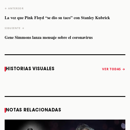
← ANTERIOR
La vez que Pink Floyd “se dio su taco” con Stanley Kubrick
SIGUIENTE →
Gene Simmons lanza mensaje sobre el coronavirus
Caifanes regresa
Fallece Felipe
The Strokes
Karol 
HISTORIAS VISUALES
VER TODAS →
a Monterrey el
Staiti, guitarrista
anuncia “Reality
conqu
próximo 12 de
de Los Enanitos
Awaits The World
Coach
diciembre
Verdes, a los 64
2026”
años
STORY
STORY
STORY
STOR
NOTAS RELACIONADAS