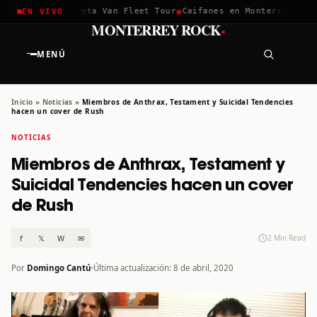
✱
✱
hella 2026
Greta Van Fleet Tour
Caifanes en Monterrey · 12 D
EN VIVO
·
MONTERREY ROCK
MENÚ
Inicio
»
Noticias
»
Miembros de Anthrax, Testament y Suicidal Tendencies
hacen un cover de Rush
NOTICIAS
Miembros de Anthrax, Testament y
Suicidal Tendencies hacen un cover
de Rush
f
𝕏
W
✉
2 Min Read
Por
Domingo Cantú
Última actualización: 8 de abril, 2020