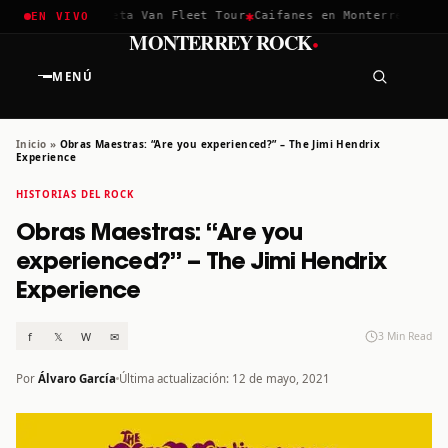
✱
✱
hella 2026
Greta Van Fleet Tour
Caifanes en Monterrey · 12 D
EN VIVO
·
MONTERREY ROCK
MENÚ
Inicio
»
Obras Maestras: “Are you experienced?” – The Jimi Hendrix
Experience
HISTORIAS DEL ROCK
Obras Maestras: “Are you
experienced?” – The Jimi Hendrix
Experience
f
𝕏
W
✉
3 Min Read
Por
Álvaro García
Última actualización: 12 de mayo, 2021