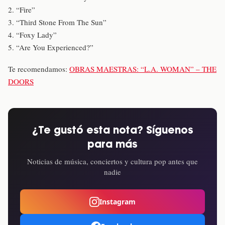
2. “Fire”
3. “Third Stone From The Sun”
4. “Foxy Lady”
5. “Are You Experienced?”
Te recomendamos:
OBRAS MAESTRAS: “L.A. WOMAN” – THE
DOORS
¿Te gustó esta nota? Síguenos
para más
Noticias de música, conciertos y cultura pop antes que
nadie
Instagram