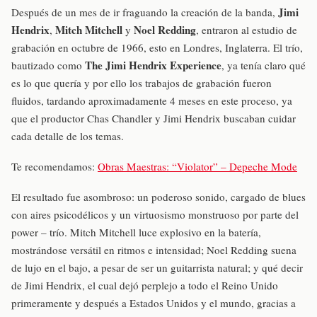
Jimi
Después de un mes de ir fraguando la creación de la banda,
Hendrix
Mitch Mitchell
Noel Redding
,
y
, entraron al estudio de
grabación en octubre de 1966, esto en Londres, Inglaterra. El trío,
The Jimi Hendrix Experience
bautizado como
, ya tenía claro qué
es lo que quería y por ello los trabajos de grabación fueron
fluidos, tardando aproximadamente 4 meses en este proceso, ya
que el productor Chas Chandler y Jimi Hendrix buscaban cuidar
cada detalle de los temas.
Te recomendamos:
Obras Maestras: “Violator” – Depeche Mode
El resultado fue asombroso: un poderoso sonido, cargado de blues
con aires psicodélicos y un virtuosismo monstruoso por parte del
power – trío. Mitch Mitchell luce explosivo en la batería,
mostrándose versátil en ritmos e intensidad; Noel Redding suena
de lujo en el bajo, a pesar de ser un guitarrista natural; y qué decir
de Jimi Hendrix, el cual dejó perplejo a todo el Reino Unido
primeramente y después a Estados Unidos y el mundo, gracias a