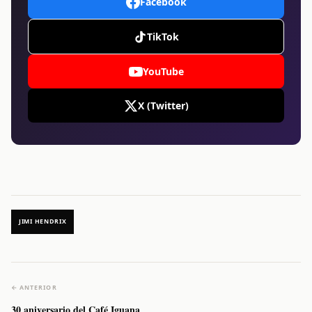
Facebook
TikTok
YouTube
X (Twitter)
JIMI HENDRIX
← ANTERIOR
30 aniversario del Café Iguana