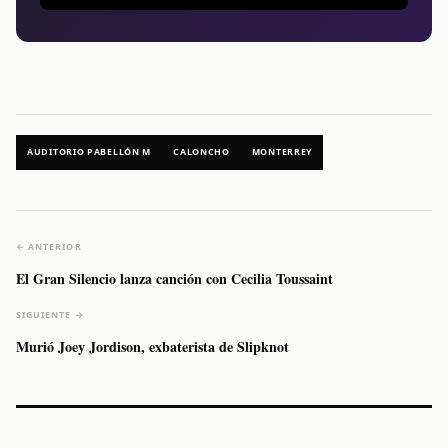
AUDITORIO PABELLÓN M
CALONCHO
MONTERREY
← ANTERIOR
El Gran Silencio lanza canción con Cecilia Toussaint
SIGUIENTE →
Murió Joey Jordison, exbaterista de Slipknot
Caifanes regresa
Fallece Felipe
The Strokes
Karol 