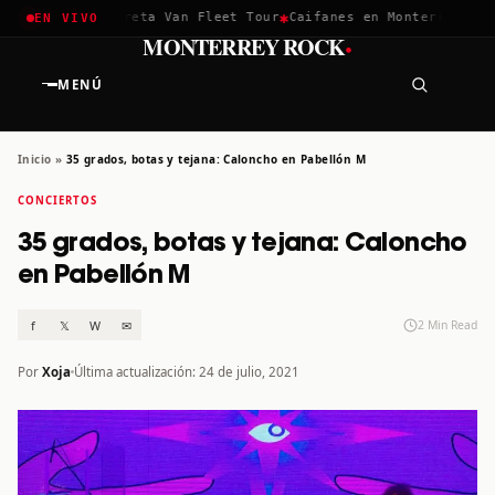
✱
✱
chella 2026
Greta Van Fleet Tour
Caifanes en Monterrey · 12 
EN VIVO
·
MONTERREY ROCK
MENÚ
Inicio
»
35 grados, botas y tejana: Caloncho en Pabellón M
CONCIERTOS
35 grados, botas y tejana: Caloncho
en Pabellón M
f
𝕏
W
✉
2 Min Read
Por
Xoja
Última actualización: 24 de julio, 2021