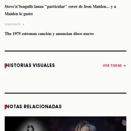
Steve'n'Seagulls lanza "particular" cover de Iron Maiden... y a
Maiden le gustó
SIGUIENTE →
The 1975 estrenan canción y anuncian disco nuevo
Caifanes regresa
Fallece Felipe
The Strokes
Karol 
HISTORIAS VISUALES
VER TODAS →
a Monterrey el
Staiti, guitarrista
anuncia “Reality
conqu
próximo 12 de
de Los Enanitos
Awaits The World
Coach
diciembre
Verdes, a los 64
2026”
años
STORY
STORY
STORY
STOR
NOTAS RELACIONADAS