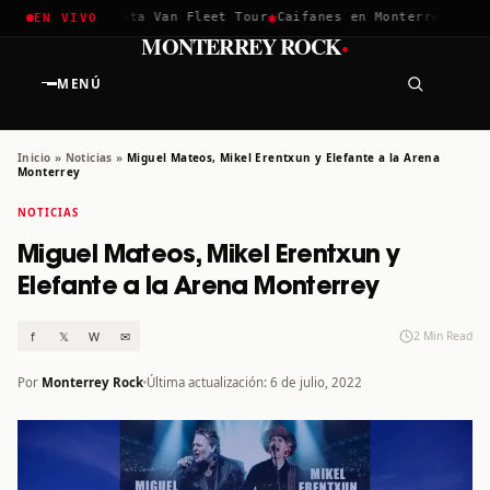
✱
✱
ella 2026
Greta Van Fleet Tour
Caifanes en Monterrey · 12 Di
EN VIVO
·
MONTERREY ROCK
MENÚ
Inicio
»
Noticias
»
Miguel Mateos, Mikel Erentxun y Elefante a la Arena
Monterrey
NOTICIAS
Miguel Mateos, Mikel Erentxun y
Elefante a la Arena Monterrey
f
𝕏
W
✉
2 Min Read
Por
Monterrey Rock
Última actualización: 6 de julio, 2022