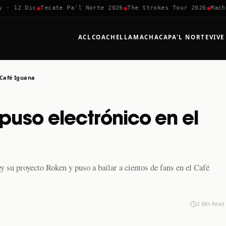
✱
✱
✱
12 Dic
Tecate Pa'l Norte 2026
The Strokes Tour 2026
Machaca 
ACL
COACHELLA
MACHACA
PA'L NORTE
VIVE
l Café Iguana
 puso electrónico en el
y su proyecto Roken y puso a bailar a cientos de fans en el Café
2 Min Read