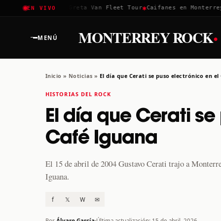
✱
✱
Coachella 2026
Greta Van Fleet Tour
Caifanes en Monterrey · 
EN VIVO
·
MONTERREY ROCK
MENÚ
Inicio
»
Noticias
»
El día que Cerati se puso electrónico en e
HISTORIAS DEL ROCK
El día que Cerati se
Café Iguana
El 15 de abril de 2004 Gustavo Cerati trajo a Monterre
Iguana.
f
𝕏
W
✉
Por
Álvaro García
Última actualización: 15 de abril, 2026