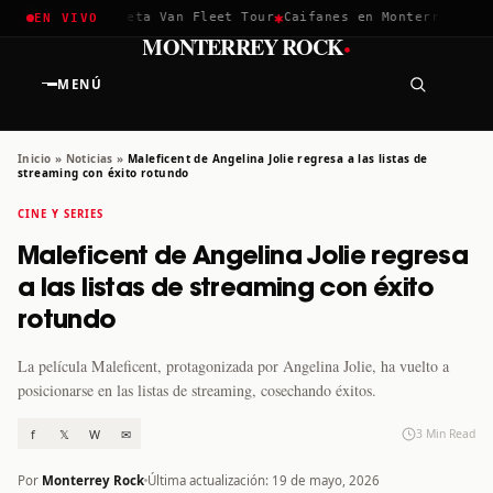
✱
✱
hella 2026
Greta Van Fleet Tour
Caifanes en Monterrey · 12 D
EN VIVO
·
MONTERREY ROCK
MENÚ
Inicio
»
Noticias
»
Maleficent de Angelina Jolie regresa a las listas de
streaming con éxito rotundo
CINE Y SERIES
Maleficent de Angelina Jolie regresa
a las listas de streaming con éxito
rotundo
La película Maleficent, protagonizada por Angelina Jolie, ha vuelto a
posicionarse en las listas de streaming, cosechando éxitos.
f
𝕏
W
✉
3 Min Read
Por
Monterrey Rock
Última actualización: 19 de mayo, 2026