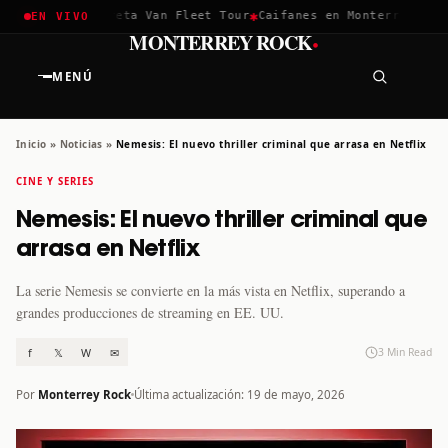
✱
✱
hella 2026
Greta Van Fleet Tour
Caifanes en Monterrey · 12 D
EN VIVO
·
MONTERREY ROCK
MENÚ
Inicio
»
Noticias
»
Nemesis: El nuevo thriller criminal que arrasa en Netflix
CINE Y SERIES
Nemesis: El nuevo thriller criminal que
arrasa en Netflix
La serie Nemesis se convierte en la más vista en Netflix, superando a
grandes producciones de streaming en EE. UU.
f
𝕏
W
✉
3 Min Read
Por
Monterrey Rock
Última actualización: 19 de mayo, 2026