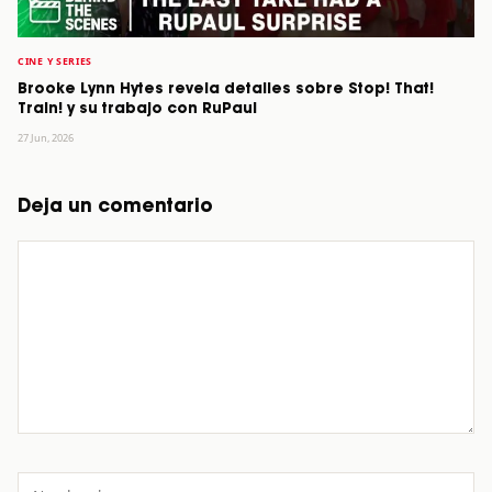
CINE Y SERIES
Brooke Lynn Hytes revela detalles sobre Stop! That!
Train! y su trabajo con RuPaul
27 Jun, 2026
Deja un comentario
Comentario
Nombre