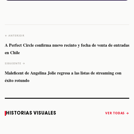
← ANTERIOR
A Perfect Circle confirma nuevo recinto y fecha de venta de entradas
en Chile
SIGUIENTE →
Maleficent de Angelina Jolie regresa a las listas de streaming con
éxito rotundo
Caifanes regresa
Fallece Felipe
The Strokes
Karol 
HISTORIAS VISUALES
VER TODAS →
a Monterrey el
Staiti, guitarrista
anuncia “Reality
conqu
próximo 12 de
de Los Enanitos
Awaits The World
Coach
diciembre
Verdes, a los 64
2026”
años
STORY
STORY
STORY
STOR