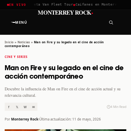
✱
✱
hella 2026
Greta Van Fleet Tour
Caifanes en Monterrey · 12 D
EN VIVO
·
MONTERREY ROCK
MENÚ
Inicio
»
Noticias
»
Man on Fire y su legado en el cine de acción
contemporáneo
CINE Y SERIES
Man on Fire y su legado en el cine de
acción contemporáneo
Descubre la influencia de Man on Fire en el cine de acción actual y su
relevancia cultural.
f
𝕏
W
✉
4 Min Read
Por
Monterrey Rock
Última actualización: 11 de mayo, 2026