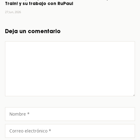
Train! y su trabajo con RuPaul
27 Jun, 2026
Deja un comentario
Comentario
Nombre
Correo
electrónico