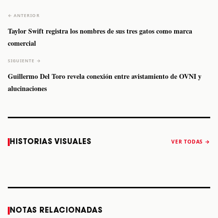
← ANTERIOR
Taylor Swift registra los nombres de sus tres gatos como marca
comercial
SIGUIENTE →
Guillermo Del Toro revela conexión entre avistamiento de OVNI y
alucinaciones
Caifanes regresa
Fallece Felipe
The Strokes
Karol 
HISTORIAS VISUALES
VER TODAS →
a Monterrey el
Staiti, guitarrista
anuncia “Reality
conqu
próximo 12 de
de Los Enanitos
Awaits The World
Coach
diciembre
Verdes, a los 64
2026”
años
STORY
STORY
STORY
STOR
NOTAS RELACIONADAS