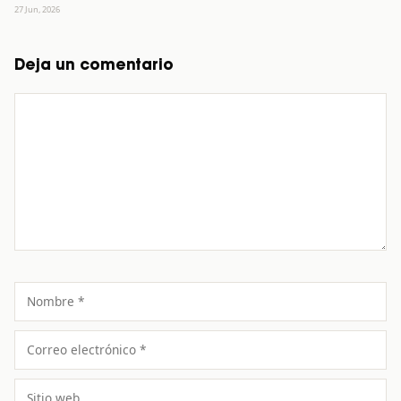
27 Jun, 2026
Deja un comentario
Comentario
Nombre
Correo
electrónico
Sitio