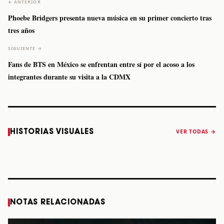
← ANTERIOR
Phoebe Bridgers presenta nueva música en su primer concierto tras
tres años
SIGUIENTE →
Fans de BTS en México se enfrentan entre sí por el acoso a los
integrantes durante su visita a la CDMX
Caifanes regresa
Fallece Felipe
The Strokes
Karol 
HISTORIAS VISUALES
VER TODAS →
a Monterrey el
Staiti, guitarrista
anuncia “Reality
conqu
próximo 12 de
de Los Enanitos
Awaits The World
Coach
diciembre
Verdes, a los 64
2026”
años
STORY
STORY
STORY
STOR
NOTAS RELACIONADAS