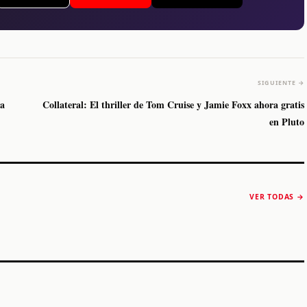
SIGUIENTE →
ma
Collateral: El thriller de Tom Cruise y Jamie Foxx ahora gratis
en Pluto
The Strokes anuncia
Karol G luce y
“Reality Awaits The
conquista Coachella
VER TODAS →
World 2026”
2026
Machaca Fest 2
STORY
STORY
STORY