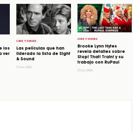
CINE Y SERIES
CINE Y SERIES
Brooke Lynn Hytes
e los
Las películas que han
revela detalles sobre
a ver
liderado la lista de Sight
Stop! That! Train! y su
& Sound
trabajo con RuPaul
27 Jun, 2026
27 Jun, 2026