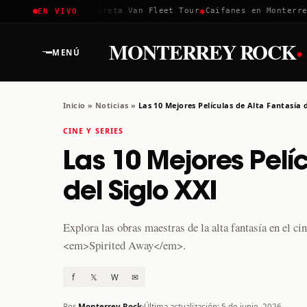
✱
✱
✱
Coachella 2026
Greta Van Fleet Tour
Caifanes en Monterrey ·
EN VIVO
·
MONTERREY ROCK
MENÚ
Inicio
»
Noticias
»
Las 10 Mejores Películas de Alta Fantasía d
CINE Y SERIES
Las 10 Mejores Pelí
del Siglo XXI
Explora las obras maestras de la alta fantasía en el 
<em>Spirited Away</em>.
f
𝕏
W
✉
Por
Monterrey Rock
Última actualización: 5 de junio, 2026