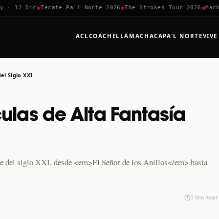
✱
✱
✱
 12 Dic
Tecate Pa'l Norte 2026
The Strokes Tour 2026
Machaca
ACL
COACHELLA
MACHACA
PA'L NORTE
VIVE
el Siglo XXI
culas de Alta Fantasía
cine del siglo XXI, desde <em>El Señor de los Anillos</em> hasta
3 Min Read