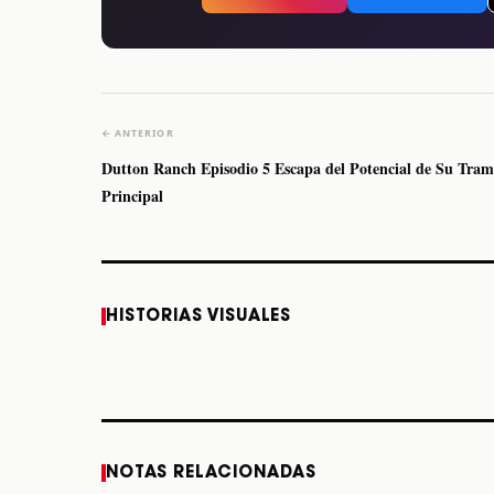
← ANTERIOR
Dutton Ranch Episodio 5 Escapa del Potencial de Su Tra
Principal
Caifanes regresa a
Fallece Felipe Staiti,
HISTORIAS VISUALES
Monterrey el próximo
guitarrista de Los
12 de diciembre
Enanitos Verdes, a
los 64 años
STORY
STORY
NOTAS RELACIONADAS