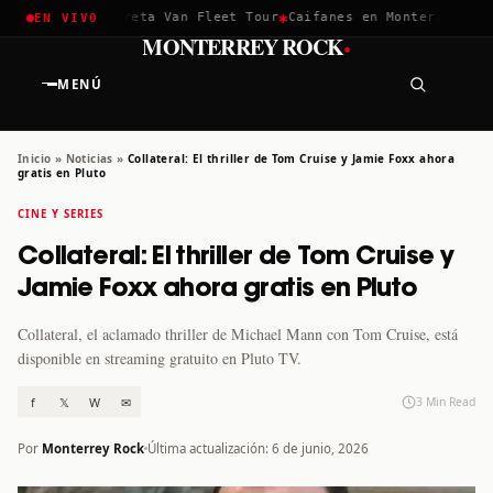
✱
✱
chella 2026
Greta Van Fleet Tour
Caifanes en Monterrey · 12 
EN VIVO
·
MONTERREY ROCK
MENÚ
Inicio
»
Noticias
»
Collateral: El thriller de Tom Cruise y Jamie Foxx ahora
gratis en Pluto
CINE Y SERIES
Collateral: El thriller de Tom Cruise y
Jamie Foxx ahora gratis en Pluto
Collateral, el aclamado thriller de Michael Mann con Tom Cruise, está
disponible en streaming gratuito en Pluto TV.
f
𝕏
W
✉
3 Min Read
Por
Monterrey Rock
Última actualización: 6 de junio, 2026